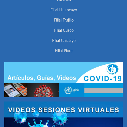
Filial Ica
Filial Huancayo
Filial Trujillo
Filial Cusco
Filial Chiclayo
Filial Piura