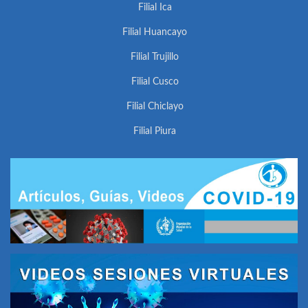
Filial Ica
Filial Huancayo
Filial Trujillo
Filial Cusco
Filial Chiclayo
Filial Piura