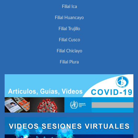
Filial Ica
Filial Huancayo
Filial Trujillo
Filial Cusco
Filial Chiclayo
Filial Piura