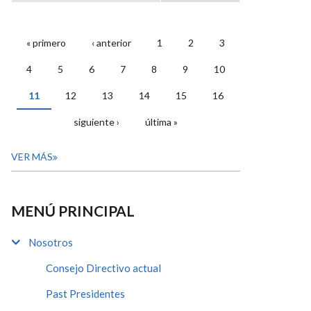
« primero
‹ anterior
1
2
3
PÁGINAS
4
5
6
7
8
9
10
11
12
13
14
15
16
siguiente ›
última »
VER MÁS
MENÚ PRINCIPAL
Nosotros
Consejo Directivo actual
Past Presidentes