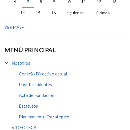
6
7
8
9
10
11
12
13
14
15
16
siguiente ›
última »
VER MÁS
MENÚ PRINCIPAL
Nosotros
Consejo Directivo actual
Past Presidentes
Acta de Fundación
Estatutos
Planeamiento Estratégico
VIDEOTECA