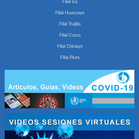
Filial Ica
Filial Huancayo
Filial Trujillo
Filial Cusco
Filial Chiclayo
Filial Piura