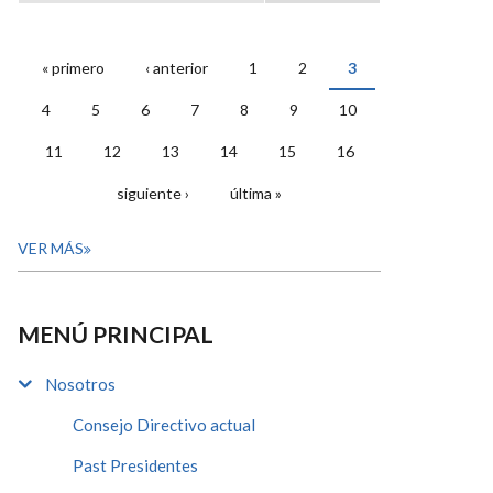
« primero
‹ anterior
1
2
3
PÁGINAS
4
5
6
7
8
9
10
11
12
13
14
15
16
siguiente ›
última »
VER MÁS
MENÚ PRINCIPAL
Nosotros
Consejo Directivo actual
Past Presidentes