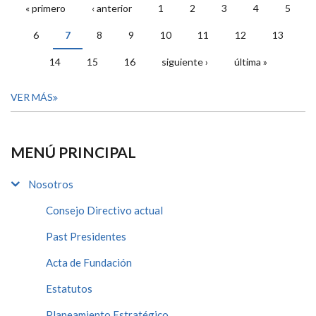
« primero
‹ anterior
1
2
3
4
5
PÁGINAS
6
7
8
9
10
11
12
13
14
15
16
siguiente ›
última »
VER MÁS
MENÚ PRINCIPAL
Nosotros
Consejo Directivo actual
Past Presidentes
Acta de Fundación
Estatutos
Planeamiento Estratégico