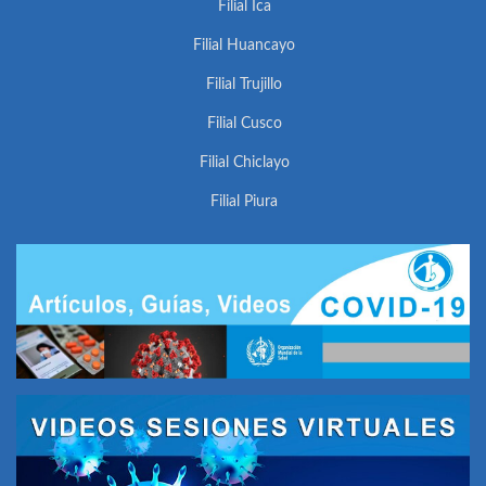
Filial Ica
Filial Huancayo
Filial Trujillo
Filial Cusco
Filial Chiclayo
Filial Piura