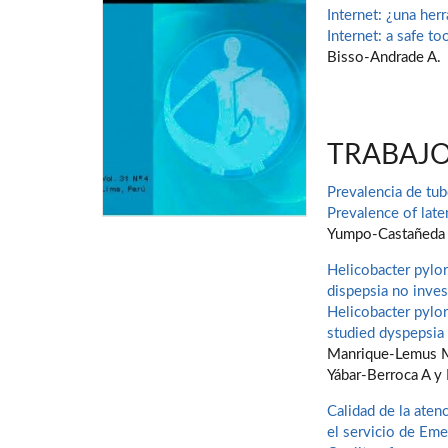
Internet: ¿una her
Internet: a safe to
Bisso-Andrade A.
TRABAJO
Prevalencia de tub
Prevalence of late
Yumpo-Castañeda
Helicobacter pylor
dispepsia no inves
Helicobacter pylor
studied dyspepsia 
Manrique-Lemus MN
Yábar-Berroca A y
Calidad de la aten
el servicio de Eme