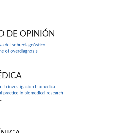
O DE OPINIÓN
va del sobrediagnóstico
ne of overdiagnosis
.
ÉDICA
en la investigación biomédica
al practice in biomedical research
.