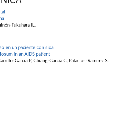
ÍNICA
tal
ma
inén-Fukuhara IL.
o en un paciente con sida
osum in an AIDS patient
Carrillo-García P, Chiang-García C, Palacios-Ramírez S.