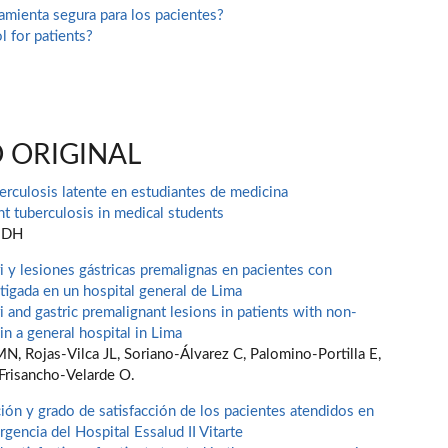
ramienta segura para los pacientes?
ol for patients?
 ORIGINAL
erculosis latente en estudiantes de medicina
nt tuberculosis in medical students
 DH
i y lesiones gástricas premalignas en pacientes con
tigada en un hospital general de Lima
i and gastric premalignant lesions in patients with non-
in a general hospital in Lima
, Rojas-Vilca JL, Soriano-Álvarez C, Palomino-Portilla E,
 Frisancho-Velarde O.
ción y grado de satisfacción de los pacientes atendidos en
rgencia del Hospital Essalud II Vitarte