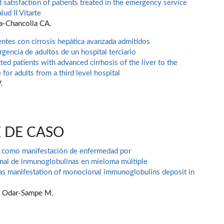
d satisfaction of patients treated in the emergency service
ud II Vitarte
pa-Chancolla CA.
ntes con cirrosis hepática avanzada admitidos
rgencia de adultos de un hospital terciario
ted patients with advanced cirrhosis of the liver to the
for adults from a third level hospital
.
 DE CASO
r como manifestación de enfermedad por
al de inmunoglobulinas en mieloma múltiple
 as manifestation of monoclonal immunoglobulins deposit in
E, Odar-Sampe M.