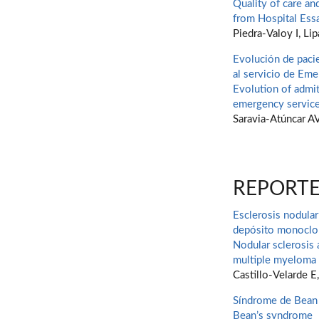
Quality of care an
from Hospital Essal
Piedra-Valoy I, Li
Evolución de pacie
al servicio de Eme
Evolution of admit
emergency service 
Saravia-Atúncar AV
REPORTE
Esclerosis nodula
depósito monoclon
Nodular sclerosis
multiple myeloma
Castillo-Velarde 
Síndrome de Bean
Bean’s syndrome