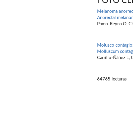
FOTO CL
Melanoma anorrec
Anorectal melano
Pamo-Reyna O, Ch
Molusco contagios
Molluscum contagi
Carrillo-Ñáñez L, 
64765 lecturas