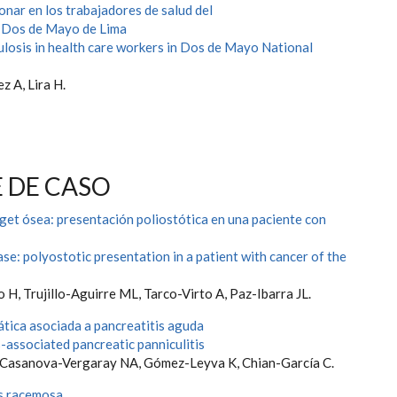
nar en los trabajadores de salud del
l Dos de Mayo de Lima
losis in health care workers in Dos de Mayo National
z A, Lira H.
 DE CASO
et ósea: presentación poliostótica en una paciente con
se: polyostotic presentation in a patient with cancer of the
 H, Trujillo-Aguirre ML, Tarco-Virto A, Paz-Ibarra JL.
ática asociada a pancreatitis aguda
-associated pancreatic panniculitis
 Casanova-Vergaray NA, Gómez-Leyva K, Chian-García C.
s racemosa