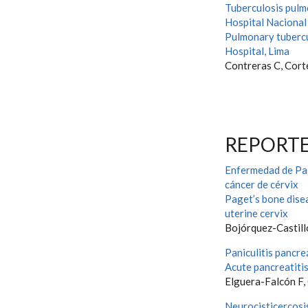
Tuberculosis pulmo
Hospital Naciona
Pulmonary tubercu
Hospital, Lima
Contreras C, Corte
REPORTE
Enfermedad de Pag
cáncer de cérvix
Paget’s bone disea
uterine cervix
Bojórquez-Castillo
Paniculitis pancre
Acute pancreatitis
Elguera-Falcón F,
Neurocisticercosi