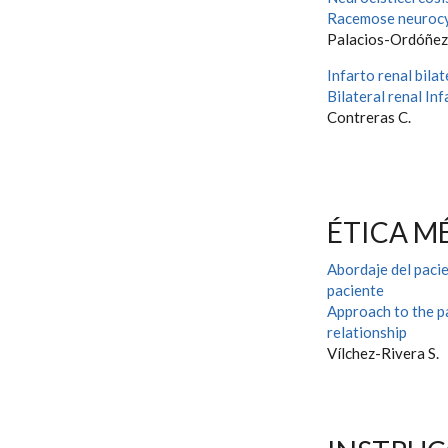
Racemose neurocy
Palacios-Ordóñez 
Infarto renal bilat
Bilateral renal Inf
Contreras C.
ÉTICA M
Abordaje del pacie
paciente
Approach to the pa
relationship
Vílchez-Rivera S.