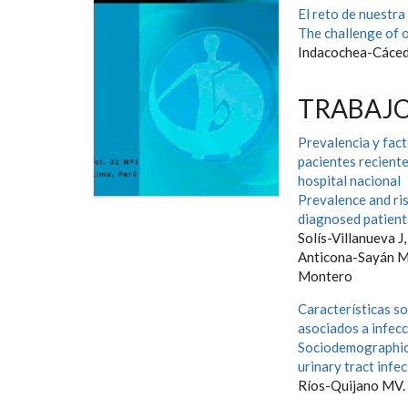
El reto de nuestra
The challenge of o
Indacochea-Cáce
TRABAJO
Prevalencia y fact
pacientes recient
hospital nacional
Prevalence and ris
diagnosed patients
Solís-Villanueva J
Anticona-Sayán M, 
Montero
Características s
asociados a infecc
Sociodemographic, 
urinary tract infec
Ríos-Quijano MV.