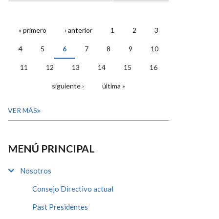
« primero
‹ anterior
1
2
3
PÁGINAS
4
5
6
7
8
9
10
11
12
13
14
15
16
siguiente ›
última »
VER MÁS
MENÚ PRINCIPAL
Nosotros
Consejo Directivo actual
Past Presidentes