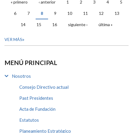
« primero
‹ anterior
1
2
3
4
5
PÁGINAS
6
7
8
9
10
11
12
13
14
15
16
siguiente ›
última »
VER MÁS
MENÚ PRINCIPAL
Nosotros
Consejo Directivo actual
Past Presidentes
Acta de Fundación
Estatutos
Planeamiento Estratégico