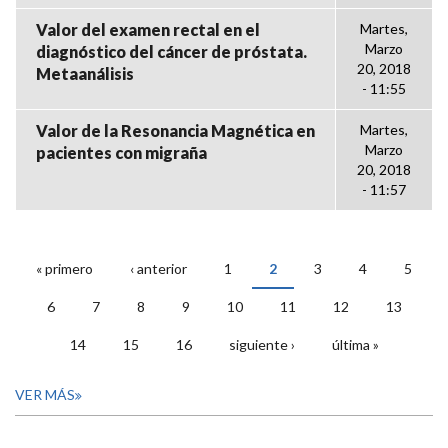
Valor del examen rectal en el
Martes,
Marzo
diagnóstico del cáncer de próstata.
20, 2018
Metaanálisis
- 11:55
Valor de la Resonancia Magnética en
Martes,
Marzo
pacientes con migraña
20, 2018
- 11:57
« primero
‹ anterior
1
2
3
4
5
PÁGINAS
6
7
8
9
10
11
12
13
14
15
16
siguiente ›
última »
VER MÁS