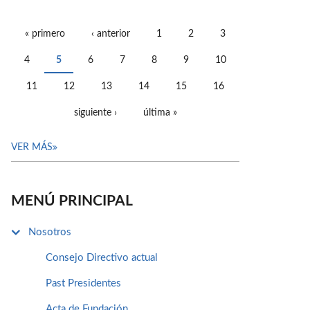
« primero
‹ anterior
1
2
3
PÁGINAS
4
5
6
7
8
9
10
11
12
13
14
15
16
siguiente ›
última »
VER MÁS
MENÚ PRINCIPAL
Nosotros
Consejo Directivo actual
Past Presidentes
Acta de Fundación