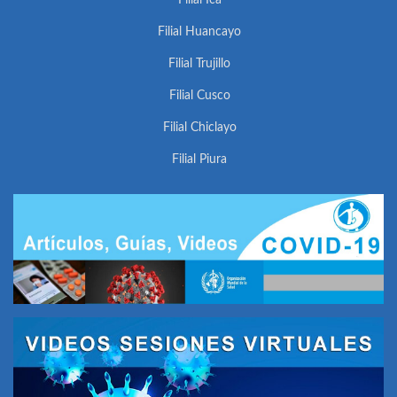
Filial Ica
Filial Huancayo
Filial Trujillo
Filial Cusco
Filial Chiclayo
Filial Piura