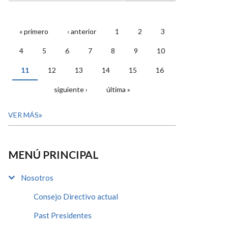
« primero
‹ anterior
1
2
3
PÁGINAS
4
5
6
7
8
9
10
11
12
13
14
15
16
siguiente ›
última »
VER MÁS
MENÚ PRINCIPAL
Nosotros
Consejo Directivo actual
Past Presidentes