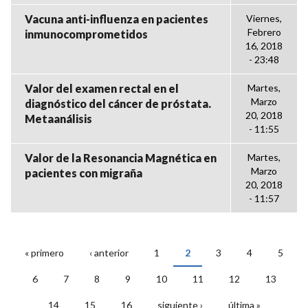
Vacuna anti-influenza en pacientes
Viernes,
Febrero
inmunocomprometidos
16, 2018
- 23:48
Valor del examen rectal en el
Martes,
Marzo
diagnóstico del cáncer de próstata.
20, 2018
Metaanálisis
- 11:55
Valor de la Resonancia Magnética en
Martes,
Marzo
pacientes con migraña
20, 2018
- 11:57
« primero
‹ anterior
1
2
3
4
5
PÁGINAS
6
7
8
9
10
11
12
13
14
15
16
siguiente ›
última »