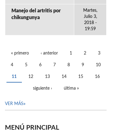
Manejo del artritis por
Martes,
Julio 3,
chikungunya
2018 -
19:59
« primero
‹ anterior
1
2
3
PÁGINAS
4
5
6
7
8
9
10
11
12
13
14
15
16
siguiente ›
última »
VER MÁS
MENÚ PRINCIPAL