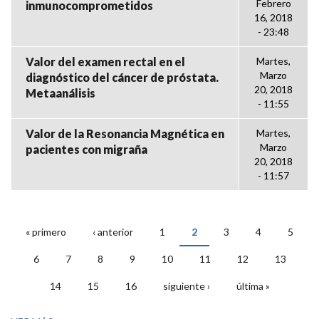
Febrero
inmunocomprometidos
16, 2018
- 23:48
Valor del examen rectal en el
Martes,
Marzo
diagnóstico del cáncer de próstata.
20, 2018
Metaanálisis
- 11:55
Valor de la Resonancia Magnética en
Martes,
Marzo
pacientes con migraña
20, 2018
- 11:57
« primero
‹ anterior
1
2
3
4
5
PÁGINAS
6
7
8
9
10
11
12
13
14
15
16
siguiente ›
última »