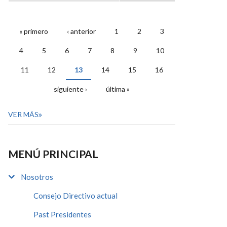
« primero
‹ anterior
1
2
3
PÁGINAS
4
5
6
7
8
9
10
11
12
13
14
15
16
siguiente ›
última »
VER MÁS
MENÚ PRINCIPAL
Nosotros
Consejo Directivo actual
Past Presidentes