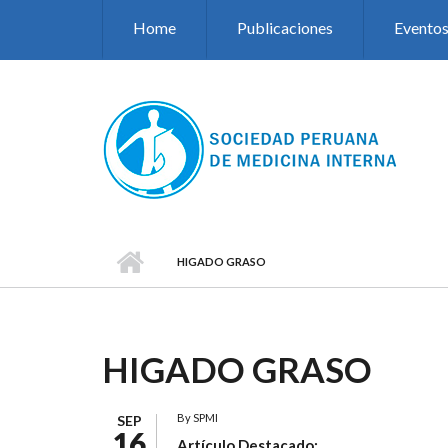
Pasar al contenido principal
Home
Publicaciones
Evento
HIGADO GRASO
HIGADO GRASO
By
SPMI
SEP
16
Artículo Destacado: