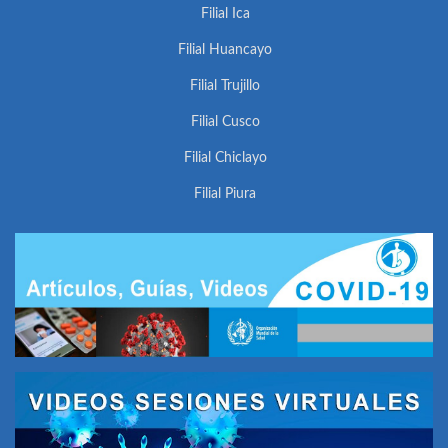
Filial Ica
Filial Huancayo
Filial Trujillo
Filial Cusco
Filial Chiclayo
Filial Piura