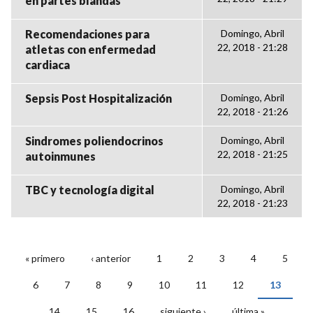
en partes blandas
Recomendaciones para
Domingo, Abril
22, 2018 - 21:28
atletas con enfermedad
cardiaca
Sepsis Post Hospitalización
Domingo, Abril
22, 2018 - 21:26
Sindromes poliendocrinos
Domingo, Abril
22, 2018 - 21:25
autoinmunes
TBC y tecnología digital
Domingo, Abril
22, 2018 - 21:23
« primero
‹ anterior
1
2
3
4
5
PÁGINAS
6
7
8
9
10
11
12
13
14
15
16
siguiente ›
última »