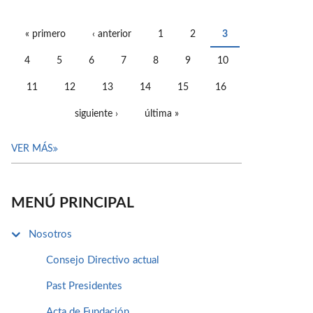
« primero
‹ anterior
1
2
3
PÁGINAS
4
5
6
7
8
9
10
11
12
13
14
15
16
siguiente ›
última »
VER MÁS
MENÚ PRINCIPAL
Nosotros
Consejo Directivo actual
Past Presidentes
Acta de Fundación