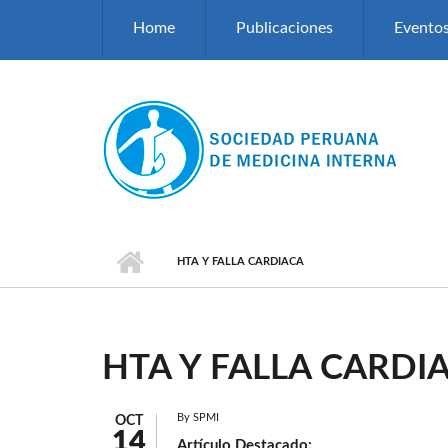
Pasar al contenido principal
Home
Publicaciones
Evento
HTA Y FALLA CARDIACA
HTA Y FALLA CARDI
By
SPMI
OCT
14
Artículo Destacado: