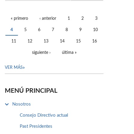
« primero
‹ anterior
1
2
3
PÁGINAS
4
5
6
7
8
9
10
11
12
13
14
15
16
siguiente ›
última »
VER MÁS
MENÚ PRINCIPAL
Nosotros
Consejo Directivo actual
Past Presidentes