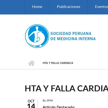
Pasar al contenido principal
Home
Publicaciones
Evento
HTA Y FALLA CARDIACA
HTA Y FALLA CARDI
By
SPMI
OCT
14
Artículo Destacado: