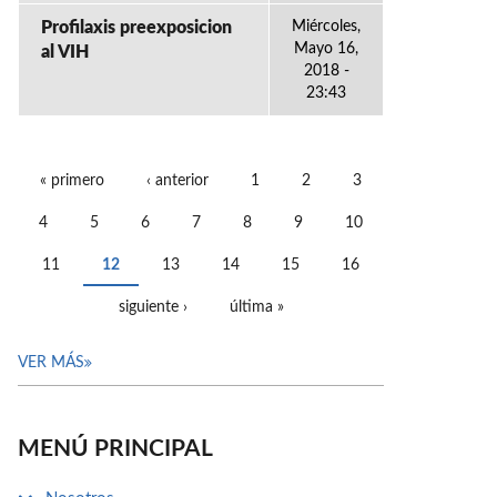
Profilaxis preexposicion
Miércoles,
Mayo 16,
al VIH
2018 -
23:43
« primero
‹ anterior
1
2
3
PÁGINAS
4
5
6
7
8
9
10
11
12
13
14
15
16
siguiente ›
última »
VER MÁS
MENÚ PRINCIPAL