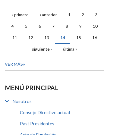
« primero
‹ anterior
1
2
3
PÁGINAS
4
5
6
7
8
9
10
11
12
13
14
15
16
siguiente ›
última »
VER MÁS
MENÚ PRINCIPAL
Nosotros
Consejo Directivo actual
Past Presidentes
Acta de Fundación