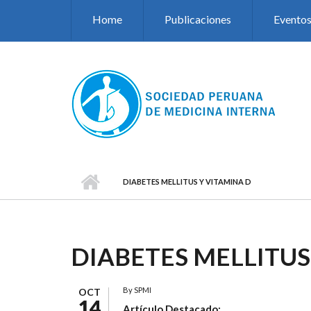
Pasar al contenido principal
Home
Publicaciones
Evento
DIABETES MELLITUS Y VITAMINA D
DIABETES MELLITUS
By
SPMI
OCT
14
Artículo Destacado: