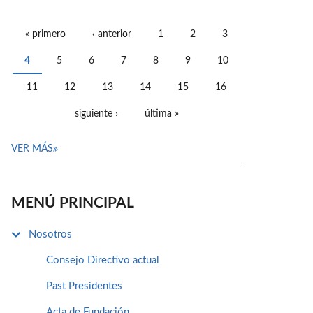
« primero
‹ anterior
1
2
3
PÁGINAS
4
5
6
7
8
9
10
11
12
13
14
15
16
siguiente ›
última »
VER MÁS
MENÚ PRINCIPAL
Nosotros
Consejo Directivo actual
Past Presidentes
Acta de Fundación