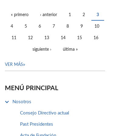
« primero
‹ anterior
1
2
3
PÁGINAS
4
5
6
7
8
9
10
11
12
13
14
15
16
siguiente ›
última »
VER MÁS
MENÚ PRINCIPAL
Nosotros
Consejo Directivo actual
Past Presidentes
Acta de Fundación