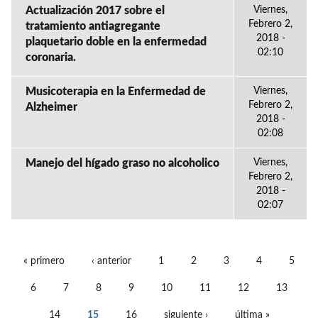
Actualización 2017 sobre el
Viernes,
Febrero 2,
tratamiento antiagregante
2018 -
plaquetario doble en la enfermedad
02:10
coronaria.
Musicoterapia en la Enfermedad de
Viernes,
Febrero 2,
Alzheimer
2018 -
02:08
Manejo del hígado graso no alcoholico
Viernes,
Febrero 2,
2018 -
02:07
« primero
‹ anterior
1
2
3
4
5
PÁGINAS
6
7
8
9
10
11
12
13
14
15
16
siguiente ›
última »