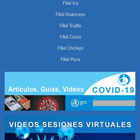
Filial Ica
Filial Huancayo
Filial Trujillo
Filial Cusco
Filial Chiclayo
Filial Piura