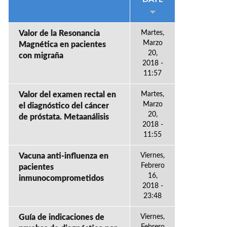
Valor de la Resonancia
Martes,
Marzo
Magnética en pacientes
20,
con migraña
2018 -
11:57
Valor del examen rectal en
Martes,
Marzo
el diagnóstico del cáncer
20,
de próstata. Metaanálisis
2018 -
11:55
Vacuna anti-influenza en
Viernes,
Febrero
pacientes
16,
inmunocomprometidos
2018 -
23:48
Guía de indicaciones de
Viernes,