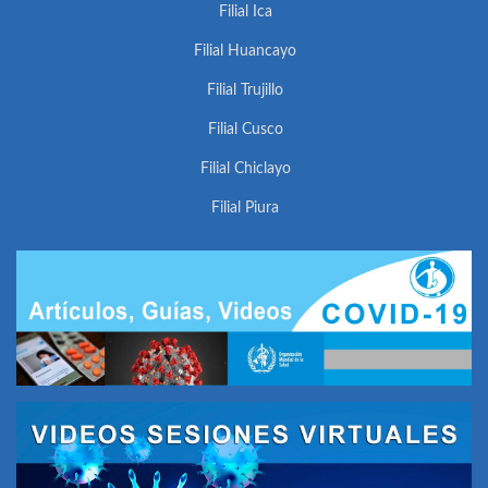
Filial Ica
Filial Huancayo
Filial Trujillo
Filial Cusco
Filial Chiclayo
Filial Piura