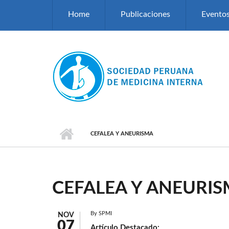
Pasar al contenido principal
Home
Publicaciones
Evento
CEFALEA Y ANEURISMA
CEFALEA Y ANEURI
By
SPMI
NOV
07
Artículo Destacado: