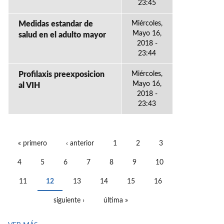
23:45
Medidas estandar de
Miércoles,
Mayo 16,
salud en el adulto mayor
2018 -
23:44
Profilaxis preexposicion
Miércoles,
Mayo 16,
al VIH
2018 -
23:43
« primero
‹ anterior
1
2
3
PÁGINAS
4
5
6
7
8
9
10
11
12
13
14
15
16
siguiente ›
última »