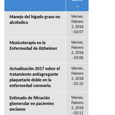
Manejo del hígado graso no
Viernes,
Febrero
alcoholico
2, 2018
- 02:07
Musicoterapia en la
Viernes,
Febrero
Enfermedad de Alzheimer
2, 2018
- 02:08
Actualización 2017 sobre el
Viernes,
Febrero
tratamiento antiagregante
2, 2018
plaquetario doble en la
- 02:10
enfermedad coronaria.
Estimado de filtración
Viernes,
Febrero
glomerular en pacientes
2, 2018
ancianos
- 02:11