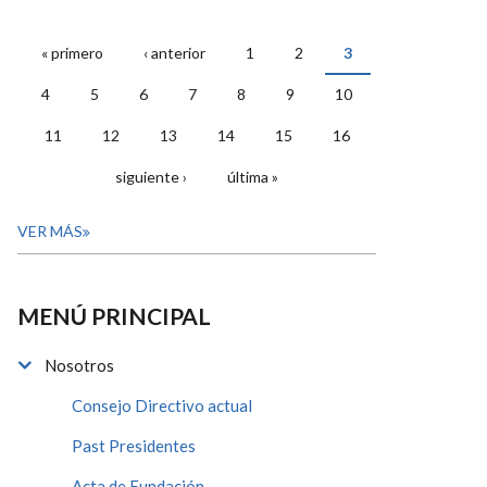
« primero
‹ anterior
1
2
3
PÁGINAS
4
5
6
7
8
9
10
11
12
13
14
15
16
siguiente ›
última »
VER MÁS
MENÚ PRINCIPAL
Nosotros
Consejo Directivo actual
Past Presidentes
Acta de Fundación