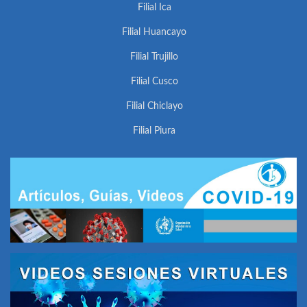
Filial Ica
Filial Huancayo
Filial Trujillo
Filial Cusco
Filial Chiclayo
Filial Piura