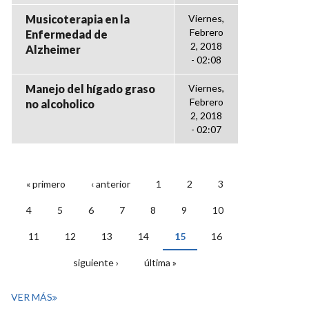
Musicoterapia en la
Viernes,
Febrero
Enfermedad de
2, 2018
Alzheimer
- 02:08
Manejo del hígado graso
Viernes,
Febrero
no alcoholico
2, 2018
- 02:07
« primero
‹ anterior
1
2
3
PÁGINAS
4
5
6
7
8
9
10
11
12
13
14
15
16
siguiente ›
última »
VER MÁS