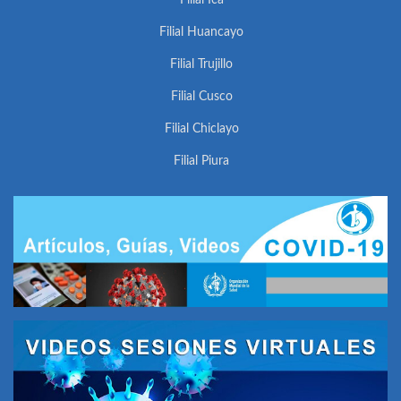
Filial Ica
Filial Huancayo
Filial Trujillo
Filial Cusco
Filial Chiclayo
Filial Piura