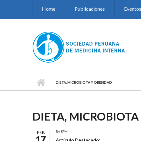
Pasar al contenido principal
Home
Publicaciones
Evento
DIETA, MICROBIOTA Y OBESIDAD
DIETA, MICROBIOTA
By
SPMI
FEB
17
Artículo Destacado: