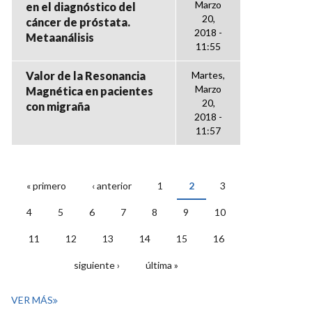
Marzo
en el diagnóstico del
20,
cáncer de próstata.
2018 -
Metaanálisis
11:55
Valor de la Resonancia
Martes,
Marzo
Magnética en pacientes
20,
con migraña
2018 -
11:57
« primero
‹ anterior
1
2
3
PÁGINAS
4
5
6
7
8
9
10
11
12
13
14
15
16
siguiente ›
última »
VER MÁS