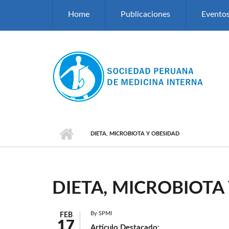
Pasar al contenido principal
Home
Publicaciones
Evento
DIETA, MICROBIOTA Y OBESIDAD
DIETA, MICROBIOTA
By
SPMI
FEB
17
Artículo Destacado: