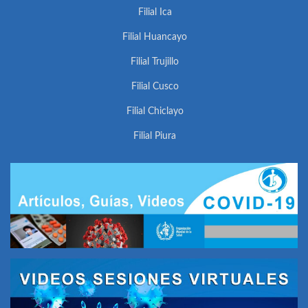
Filial Ica
Filial Huancayo
Filial Trujillo
Filial Cusco
Filial Chiclayo
Filial Piura