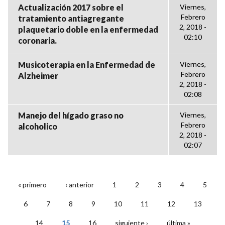
Actualización 2017 sobre el
Viernes,
Febrero
tratamiento antiagregante
2, 2018 -
plaquetario doble en la enfermedad
02:10
coronaria.
Musicoterapia en la Enfermedad de
Viernes,
Febrero
Alzheimer
2, 2018 -
02:08
Manejo del hígado graso no
Viernes,
Febrero
alcoholico
2, 2018 -
02:07
« primero
‹ anterior
1
2
3
4
5
PÁGINAS
6
7
8
9
10
11
12
13
14
15
16
siguiente ›
última »