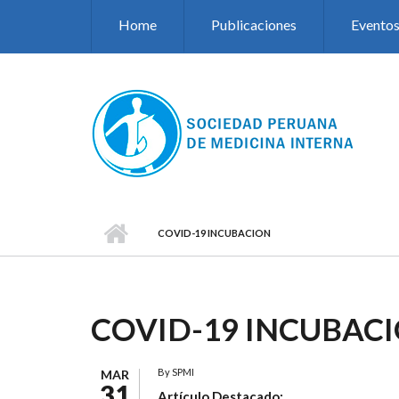
Pasar al contenido principal
Home
Publicaciones
Evento
COVID-19 INCUBACION
COVID-19 INCUBAC
By
SPMI
MAR
31
Artículo Destacado: