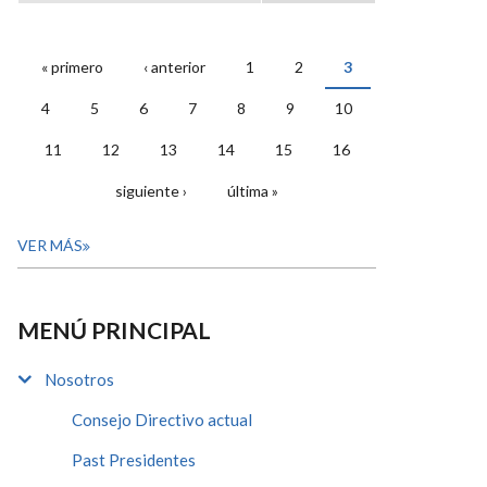
« primero
‹ anterior
1
2
3
PÁGINAS
4
5
6
7
8
9
10
11
12
13
14
15
16
siguiente ›
última »
VER MÁS
MENÚ PRINCIPAL
Nosotros
Consejo Directivo actual
Past Presidentes