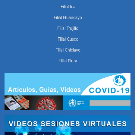
Filial Ica
Filial Huancayo
Filial Trujillo
Filial Cusco
Filial Chiclayo
Filial Piura