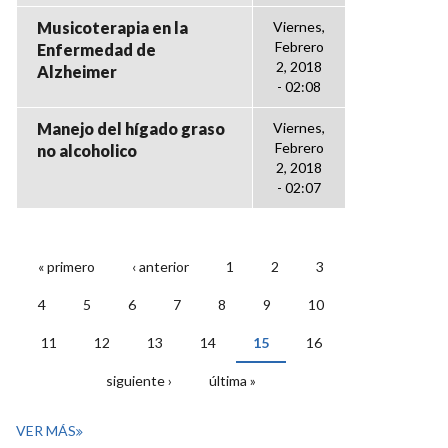
Musicoterapia en la
Viernes,
Febrero
Enfermedad de
2, 2018
Alzheimer
- 02:08
Manejo del hígado graso
Viernes,
Febrero
no alcoholico
2, 2018
- 02:07
« primero
‹ anterior
1
2
3
PÁGINAS
4
5
6
7
8
9
10
11
12
13
14
15
16
siguiente ›
última »
VER MÁS