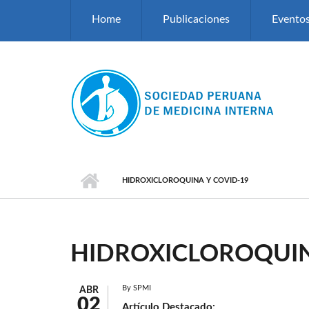
Pasar al contenido principal
Home
Publicaciones
Evento
HIDROXICLOROQUINA Y COVID-19
HIDROXICLOROQUIN
By
SPMI
ABR
02
Artículo Destacado: