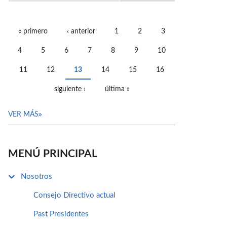
« primero
‹ anterior
1
2
3
PÁGINAS
4
5
6
7
8
9
10
11
12
13
14
15
16
siguiente ›
última »
VER MÁS
MENÚ PRINCIPAL
Nosotros
Consejo Directivo actual
Past Presidentes