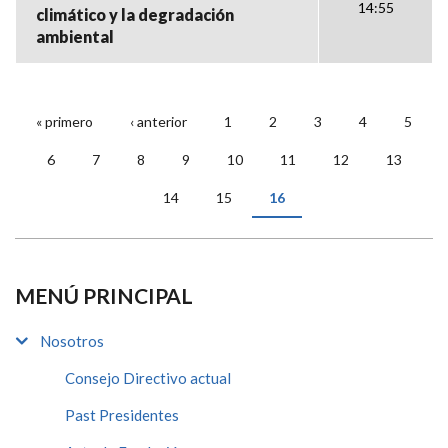
14:55
climático y la degradación
ambiental
« primero
‹ anterior
1
2
3
4
5
PÁGINAS
6
7
8
9
10
11
12
13
14
15
16
MENÚ PRINCIPAL
Nosotros
Consejo Directivo actual
Past Presidentes