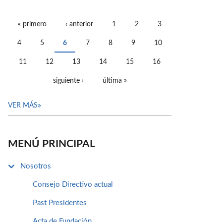
« primero
‹ anterior
1
2
3
PÁGINAS
4
5
6
7
8
9
10
11
12
13
14
15
16
siguiente ›
última »
VER MÁS
MENÚ PRINCIPAL
Nosotros
Consejo Directivo actual
Past Presidentes
Acta de Fundación